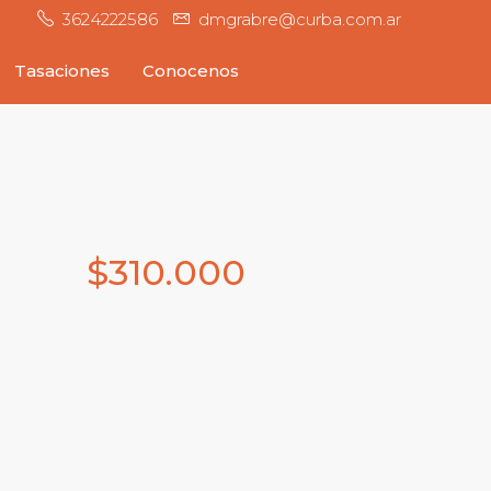
3624222586
dmgrabre@curba.com.ar
Tasaciones
Conocenos
$310.000