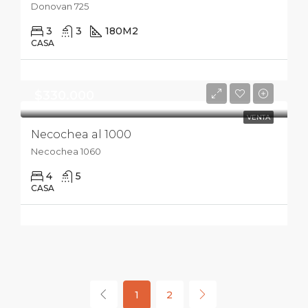
Donovan 725
3
3
180
M2
CASA
$330.000
VENTA
Necochea al 1000
Necochea 1060
4
5
CASA
1
2