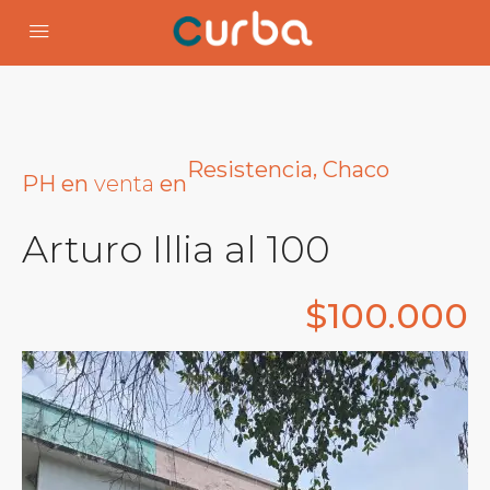
,
Resistencia
Chaco
venta
PH
en
en
Arturo Illia al 100
$100.000