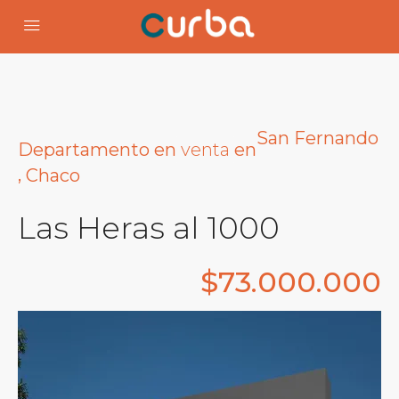
San Fernando
venta
Departamento
en
en
,
Chaco
Las Heras al 1000
$73.000.000