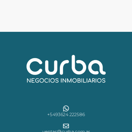
+5493624 222586
ventas@curba.com.ar