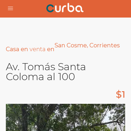
,
San Cosme
Corrientes
venta
Casa
en
en
Av. Tomás Santa
Coloma al 100
$1