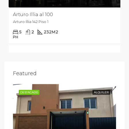
Arturo Illia al 100
Arturo Illia 142 Piso 1
5
2
232
M2
PH
Featured
NTA
DESTACADO
ALQUILER
DE