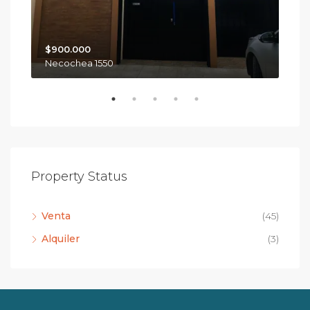
$900.000
$50
Necochea 1550
Ale
Property Status
Venta
(45)
Alquiler
(3)