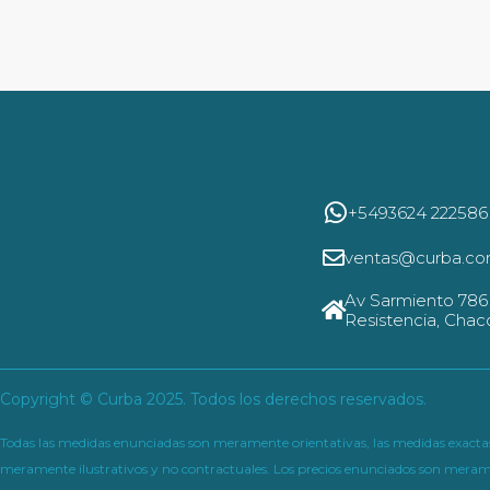
+5493624 222586
ventas@curba.co
Av Sarmiento 786 P
Resistencia, Chac
Copyright © Curba 2025. Todos los derechos reservados.
Todas las medidas enunciadas son meramente orientativas, las medidas exactas s
meramente ilustrativos y no contractuales. Los precios enunciados son merame