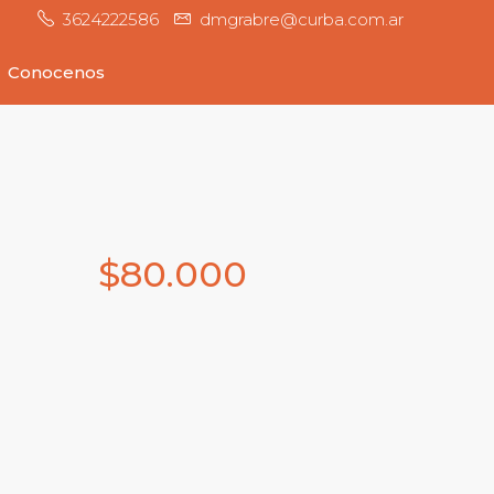
3624222586
dmgrabre@curba.com.ar
Conocenos
$80.000