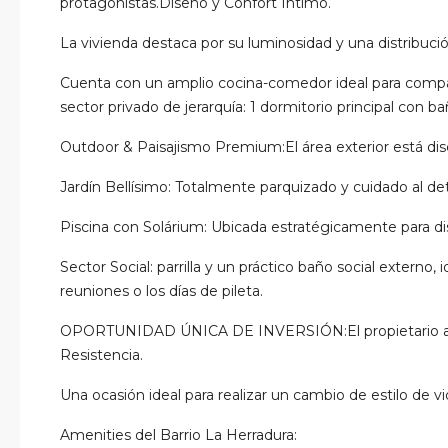
protagonistas.Diseño y Confort Íntimo.
La vivienda destaca por su luminosidad y una distribuc
Cuenta con un amplio cocina-comedor ideal para compa
sector privado de jerarquía: 1 dormitorio principal con b
Outdoor & Paisajismo Premium:El área exterior está dise
Jardín Bellísimo: Totalmente parquizado y cuidado al det
Piscina con Solárium: Ubicada estratégicamente para disf
Sector Social: parrilla y un práctico baño social externo, 
reuniones o los días de pileta.
OPORTUNIDAD ÚNICA DE INVERSIÓN:El propietario ac
Resistencia.
Una ocasión ideal para realizar un cambio de estilo de vi
Amenities del Barrio La Herradura: