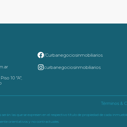
/Curbanegociosinmobiliarios
m.ar
curbanegociosinmobiliarios
iso 10 "A",
o
Términos & Co
erán las que se expresen en el respectivo título de propiedad de cada inmueble
nte orientativos y no contractuales.